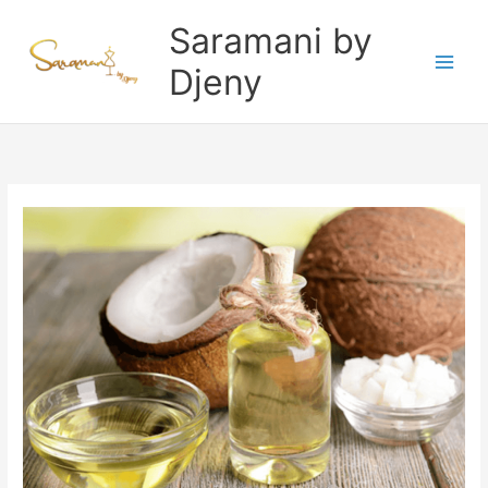
Aller
Saramani by
au
contenu
Djeny